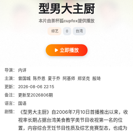
型男大主厨
本片由茶杯狐cupfox提供播放
综艺
0
台湾
立即播放
导演：
内详
主演：
曾国城
陈乔恩
夏于乔
阿基师
郑坚克
殷琦
更新：
2026-08-06 22:15
备注：
更新至2026806期
语言：
国语
剧情：
《型男大主厨》自2006年7月10日首播推出以来，收
视率长期占据台湾美食教学类节目收视第一名的位
置，内容综合烹饪节目性质及综艺竞赛型态，也成为