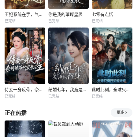
王妃系统在手，气的王爷发抖
你是我的璀璨星辰
七零有点恬
已完结
已完结
已完结
侍妾一身反骨，奈何侯爷只宠长公主
结婚七年，我竟是老公小青梅的替身
此时此刻，全球只有我知道未来
已完结
已完结
已完结
正在热播
更多