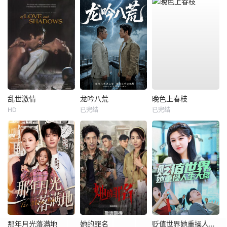
乱世激情
龙吟八荒
晚色上春枝
HD
已完结
已完结
那年月光落满地
她的罪名
贬值世界她重操人生大盘