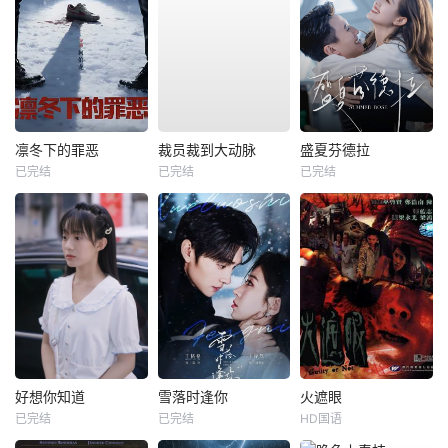
凛冬下的罪恶
裁员裁到大动脉
盛夏芬德拉
已完结
已完结
已完结
好想你知道
雪落时逢你
火遮眼
已完结
已完结
HD国语