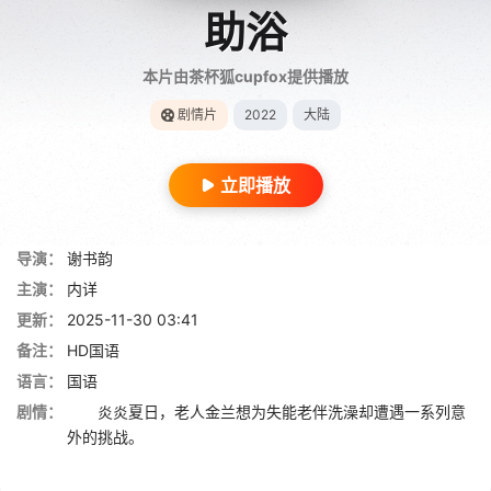
助浴
本片由茶杯狐cupfox提供播放
剧情片
2022
大陆
立即播放
导演：
谢书韵
主演：
内详
更新：
2025-11-30 03:41
备注：
HD国语
语言：
国语
剧情：
炎炎夏日，老人金兰想为失能老伴洗澡却遭遇一系列意
外的挑战。