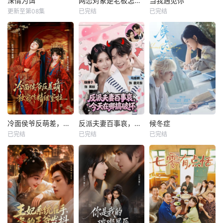
深情为饵
网恋对象是老板怎么办
当我遇见你
更新至第08集
已完结
已完结
冷面侯爷反萌差，独宠作精继室啦
反派夫妻百事哀，今天在哪搞破坏
候冬症
已完结
已完结
已完结