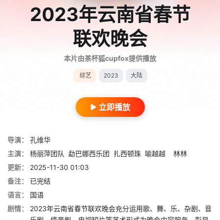
2023年云南省春节
联欢晚会
本片由茶杯狐cupfox提供播放
综艺
2023
大陆
立即播放
导演：
孔维华
主演：
杨丽萍团队
勐巴娜西乐团
扎西顿珠
喻越越
林林
更新：
2025-11-30 01:03
备注：
已完结
语言：
国语
剧情：
2023年云南省春节联欢晚会充分运用歌、舞、乐、杂剧、音
乐剧、情景剧、电视短片等艺术形式为晚会内容服务，彰显