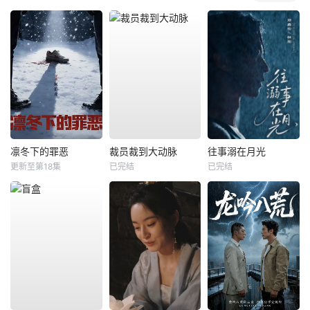
凛冬下的罪恶
裁员裁到大动脉
往事溺在月光
更新至第18集
已完结
已完结