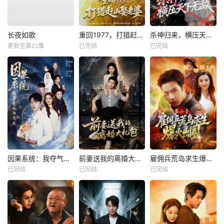
长夜如歌
重回1977，打猎赶山娶老婆
杀神归来，横压天下无敌
更新至第22集
已完结
已完结
因果系统：我夺气运救苍生
前妻送我的离婚大礼包
雇佣兵荒岛求生爆火出圈第二季
已完结
已完结
已完结