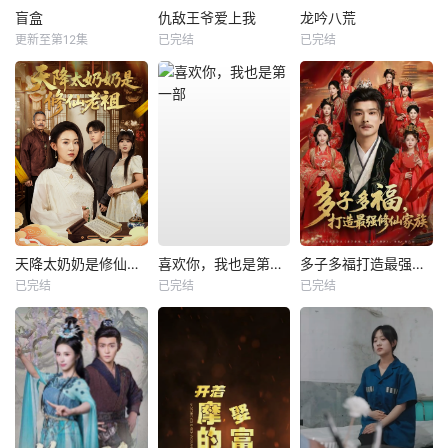
盲盒
仇敌王爷爱上我
龙吟八荒
更新至第12集
已完结
已完结
天降太奶奶是修仙老祖
喜欢你，我也是第一部
多子多福打造最强修仙家族
已完结
已完结
已完结