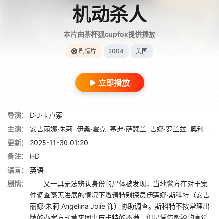
机动杀人
本片由茶杯狐cupfox提供播放
剧情片
2004
美国
立即播放
导演：
D·J·卡卢索
主演：
安吉丽娜·朱莉
伊桑·霍克
基弗·萨瑟兰
吉娜·罗兰兹
奥利维埃·马丁内斯
更新：
2025-11-30 01:20
备注：
HD
语言：
英语
剧情：
又一具无法辨认身份的尸体被发现，当地警方在对于案
件调查毫无进展的情况下邀请特别探员伊莲娜·斯科特（安吉
丽娜·朱莉 Angelina Jolie 饰）协助调查。斯科特不按常理出
牌的办案方式惹来同事皮卡特的不满，但是凭借敏锐的直觉