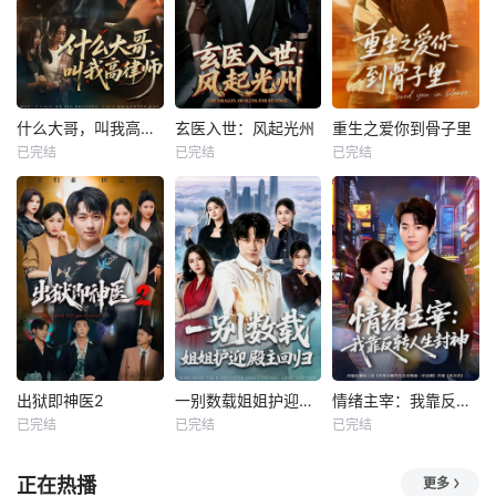
什么大哥，叫我高律师
玄医入世：风起光州
重生之爱你到骨子里
已完结
已完结
已完结
出狱即神医2
一别数载姐姐护迎殿主回归
情绪主宰：我靠反转人生封神
已完结
已完结
已完结
正在热播
更多