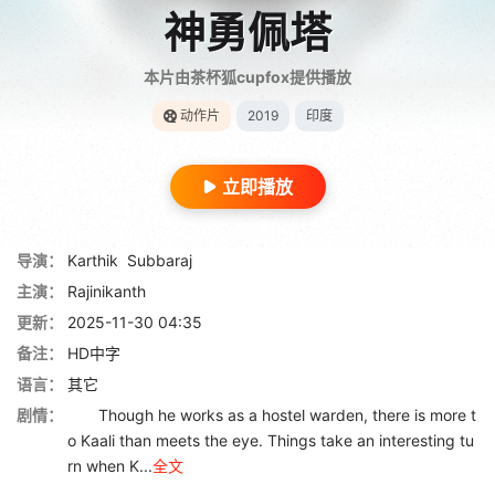
神勇佩塔
本片由茶杯狐cupfox提供播放
动作片
2019
印度
立即播放
导演：
Karthik
Subbaraj
主演：
Rajinikanth
更新：
2025-11-30 04:35
备注：
HD中字
语言：
其它
剧情：
Though he works as a hostel warden, there is more t
o Kaali than meets the eye. Things take an interesting tu
rn when K...
全文