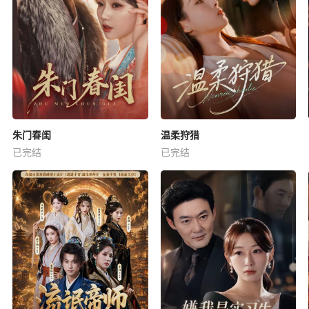
朱门春闺
温柔狩猎
已完结
已完结