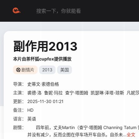
副作用2013
本片由茶杯狐cupfox提供播放
剧情片
2013
美国
导演：
史蒂文·索德伯格
主演：
裘德·洛
鲁妮·玛拉
查宁·塔图姆
凯瑟琳·泽塔-琼斯
凡妮莎
更新：
2025-11-30 01:21
备注：
HD
语言：
英语
剧情：
四年前，丈夫Martin（查宁·塔图姆 Channing Tatum
并没有减少，反而企图在停车场开车自杀。自杀未...
全文