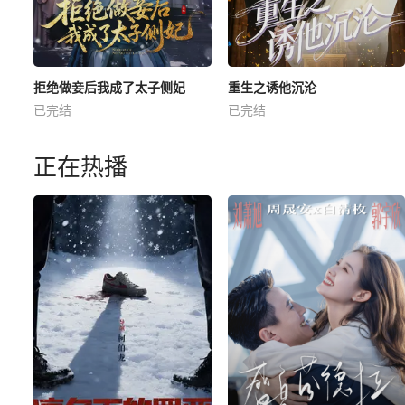
拒绝做妾后我成了太子侧妃
重生之诱他沉沦
已完结
已完结
正在热播