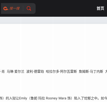
首页
搜一搜
·肖
马琳·爱尔兰
波利·德雷珀
哈拉尔多·阿尔瓦雷斯
詹姆斯·马丁内斯
 饰）的入狱让Emily（鲁妮·玛拉 Rooney Mara 饰）陷入了忧郁之中。如今M