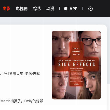
电影
电视剧
综艺
动漫
APP
大卫·科斯塔贝尔
麦米·古默
artin出狱了，Emily的忧郁