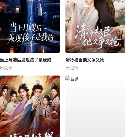
当上月嫂后发现孩子是我的
清冷权臣他又争又抢
已完结
已完结