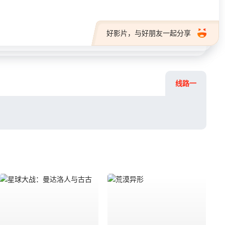
好影片，与好朋友一起分享
线路一