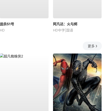
追杀51号
阿凡达：火与烬
HD
HD中字|国语
更多