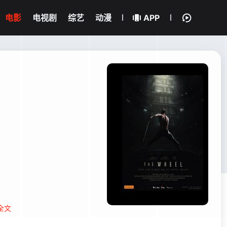
电影
电视剧
综艺
动漫
APP
全文