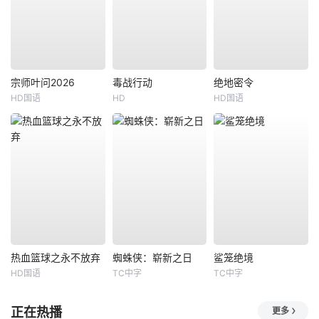
宗师叶问2026
毒战行动
绝地密令
HD国语
HD
HD国语
热血篮球之永不放弃
蜘蛛侠：崭新之日
鲨笼绝境
HD国语
TC中字
TC中字
正在热播
更多