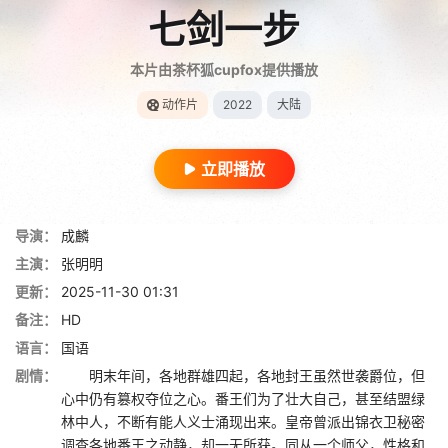
七剑一步
本片由茶杯狐cupfox提供播放
动作片
2022
大陆
立即播放
导演：
成麟
主演：
张明明
更新：
2025-11-30 01:31
备注：
HD
语言：
国语
剧情：
明末年间，各地群雄四起，各地封王虽然世袭爵位，但
心中仍有篡权夺位之心。番王们为了壮大自己，甚至结盟绿
林中人，不断有能人义士涌现出来。皇帝曾派出锦衣卫秘密
调查各地番王之动静，却一无所获。同从一个师父，性格和