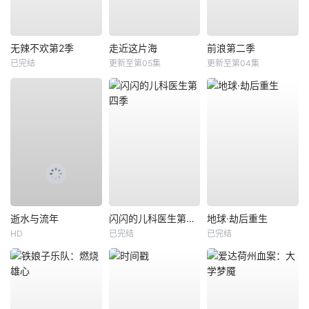
无辣不欢第2季
走近这片海
前浪第二季
已完结
更新至第05集
更新至第04集
逝水与流年
闪闪的儿科医生第四季
地球·劫后重生
HD
已完结
已完结