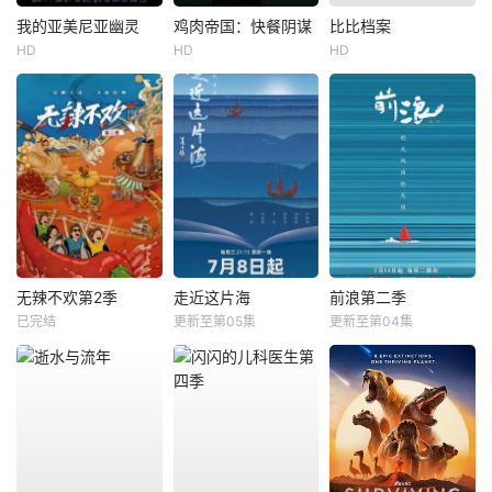
我的亚美尼亚幽灵
鸡肉帝国：快餐阴谋
比比档案
HD
HD
HD
无辣不欢第2季
走近这片海
前浪第二季
已完结
更新至第05集
更新至第04集