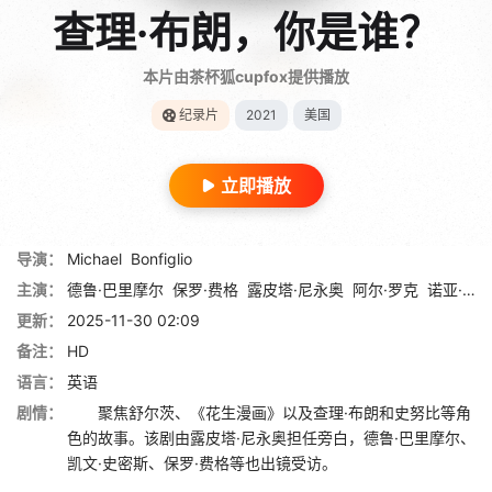
查理·布朗，你是谁？
本片由茶杯狐cupfox提供播放
纪录片
2021
美国
立即播放
导演：
Michael
Bonfiglio
主演：
德鲁·巴里摩尔
保罗·费格
露皮塔·尼永奥
阿尔·罗克
诺亚·施纳普
更新：
2025-11-30 02:09
备注：
HD
语言：
英语
剧情：
聚焦舒尔茨、《花生漫画》以及查理·布朗和史努比等角
色的故事。该剧由露皮塔·尼永奥担任旁白，德鲁·巴里摩尔、
凯文·史密斯、保罗·费格等也出镜受访。