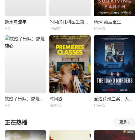
逝水与流年
闪闪的儿科医生第四季
地球·劫后重生
HD
已完结
已完结
铁娘子乐队：燃烧雄心
时间戳
爱达荷州血案：大学梦魇
HD
HD中字
已完结
正在热播
更多