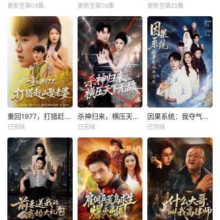
更新至第06集
更新至第06集
更新至第22集
重回1977，打猎赶山娶老婆
杀神归来，横压天下无敌
因果系统：我夺气运救苍生
已完结
已完结
已完结