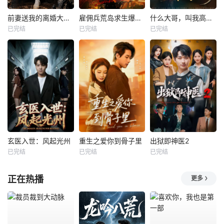
前妻送我的离婚大礼包
雇佣兵荒岛求生爆火出圈第二季
什么大哥，叫我高律师
已完结
已完结
已完结
玄医入世：风起光州
重生之爱你到骨子里
出狱即神医2
已完结
已完结
已完结
正在热播
更多