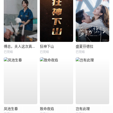
傅总，夫人这次真的死了
狂神下山
盛夏芬德拉
已完结
已完结
已完结
凤池生春
致命夜焰
岂有此理