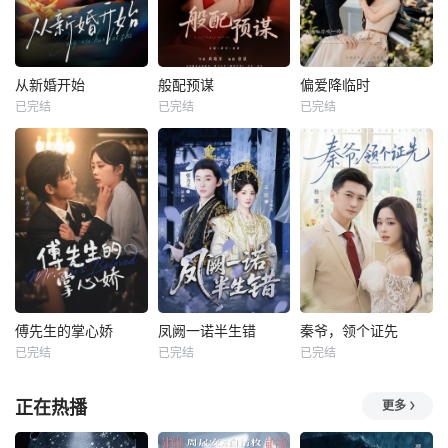
从新婚开始
般配预谋
偏爱降临时
已完结
已完结
已完结
傅先生的掌心娇
凤阙一诺半生错
秦爷，领个证先
已完结
已完结
已完结
正在热播
更多