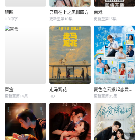
眼眸
吾凰在上之凤御四方
南戏
HD中字
更新至第10集
更新至第15集
盲盒
走马观花
夏色之云掀起恋爱与风暴
更新至第14集
HD
更新至第05集