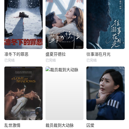
凛冬下的罪恶
盛夏芬德拉
往事溺在月光
已完结
已完结
已完结
乱世激情
裁员裁到大动脉
囚爱