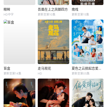
眼眸
吾凰在上之凤御四方
南戏
HD中字
更新至第10集
更新至第15集
盲盒
走马观花
夏色之云掀起恋爱与风暴
更新至第14集
HD
更新至第05集