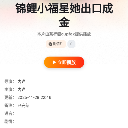
锦鲤小福星她出口成
金
本片由茶杯狐cupfox提供播放
剧情片
0
立即播放
导演：
内详
主演：
内详
更新：
2025-11-29 22:46
备注：
已完结
语言：
剧情：