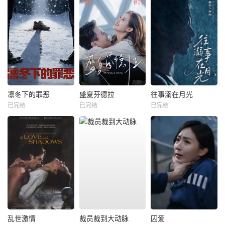
凛冬下的罪恶
盛夏芬德拉
往事溺在月光
已完结
已完结
已完结
乱世激情
裁员裁到大动脉
囚爱