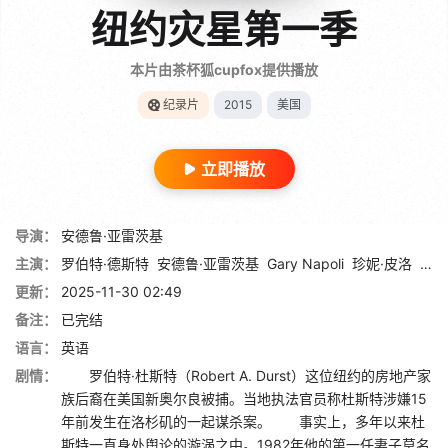
纽约灾星第一季
本片由茶杯狐cupfox提供播放
纪录片
2015
美国
立即播放
导演：
安德鲁·亚雷茨基
主演：
罗伯特·德斯特
安德鲁·亚雷茨基
Gary Napoli
珍妮·皮洛
Mich
更新：
2025-11-30 02:49
备注：
已完结
语言：
英语
剧情：
罗伯特·杜斯特（Robert A. Durst）这位纽约的房地产家
族后裔在美国新奥尔良被捕。当地执法官员称杜斯特涉嫌15
年前发生在洛杉矶的一起谋杀案。 事实上，多年以来杜
斯特一直身处舆论的漩涡之中。1982年他的第一任妻子莫名