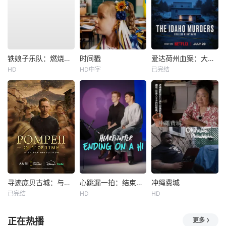
铁娘子乐队：燃烧雄心
时间戳
爱达荷州血案：大学梦魇
HD
HD中字
已完结
寻迹庞贝古城：与汤姆·希德勒斯顿同行
心跳漏一拍：结束在一声嗨
冲绳费城
已完结
HD
HD
正在热播
更多