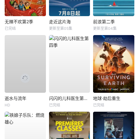
无辣不欢第2季
走近这片海
前浪第二季
已完结
更新至第05集
更新至第04集
逝水与流年
闪闪的儿科医生第四季
地球·劫后重生
HD
已完结
已完结