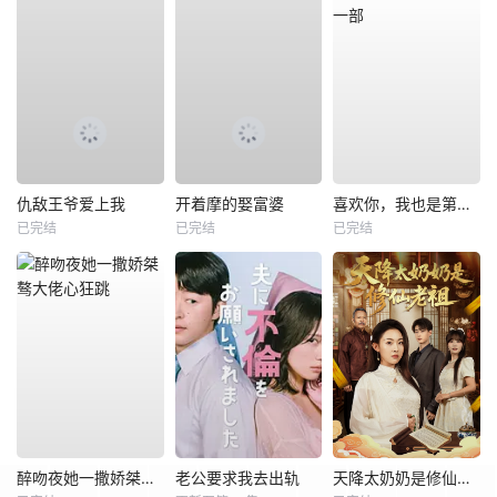
仇敌王爷爱上我
开着摩的娶富婆
喜欢你，我也是第一部
已完结
已完结
已完结
醉吻夜她一撒娇桀骜大佬心狂跳
老公要求我去出轨
天降太奶奶是修仙老祖