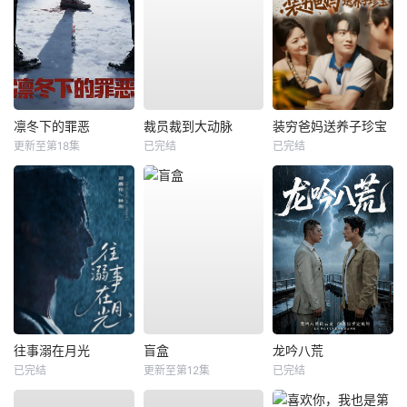
凛冬下的罪恶
裁员裁到大动脉
装穷爸妈送养子珍宝
更新至第18集
已完结
已完结
往事溺在月光
盲盒
龙吟八荒
已完结
更新至第12集
已完结