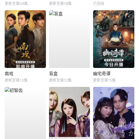
更新至第06集
更新至第18集
已完结
南戏
盲盒
幽宅奇谭
更新至第13集
更新至第12集
更新至第15集