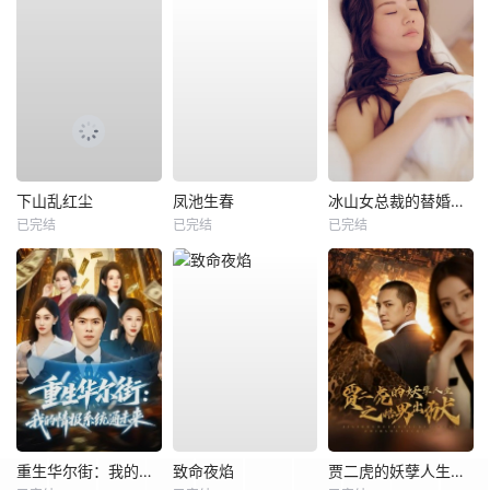
下山乱红尘
凤池生春
冰山女总裁的替婚兵王
已完结
已完结
已完结
重生华尔街：我的情报系统通未来
致命夜焰
贾二虎的妖孽人生之皓男出狱