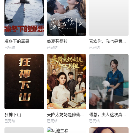
凛冬下的罪恶
盛夏芬德拉
喜欢你，我也是第一部
已完结
已完结
已完结
狂神下山
天降太奶奶是修仙老祖
傅总，夫人这次真的死了
已完结
已完结
已完结