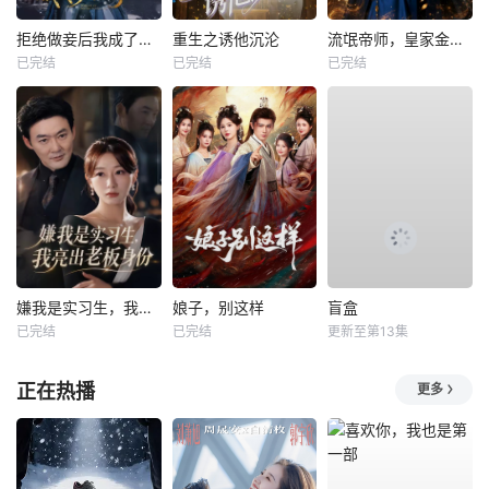
拒绝做妾后我成了太子侧妃
重生之诱他沉沦
流氓帝师，皇家金牌县令
已完结
已完结
已完结
嫌我是实习生，我亮出老板身份
娘子，别这样
盲盒
已完结
已完结
更新至第13集
正在热播
更多