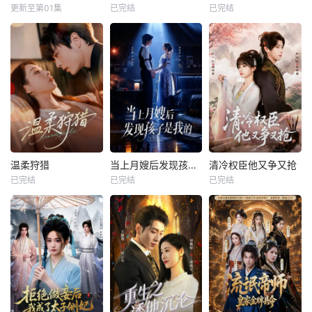
更新至第01集
已完结
已完结
温柔狩猎
当上月嫂后发现孩子是我的
清冷权臣他又争又抢
已完结
已完结
已完结