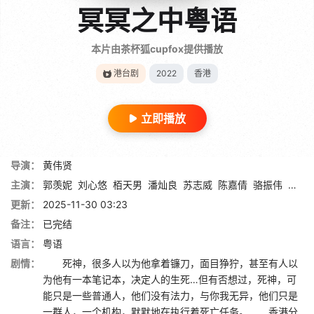
冥冥之中粤语
本片由茶杯狐cupfox提供播放
港台剧
2022
香港
立即播放
导演：
黄伟贤
主演：
郭羡妮
刘心悠
栢天男
潘灿良
苏志威
陈嘉倩
骆振伟
李天
更新：
2025-11-30 03:23
备注：
已完结
语言：
粤语
剧情：
死神，很多人以为他拿着镰刀，面目狰狞，甚至有人以
为他有一本笔记本，决定人的生死…但有否想过，死神，可
能只是一些普通人，他们没有法力，与你我无异，他们只是
一群人，一个机构，默默地在执行着死亡任务。 香港分