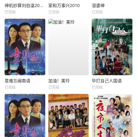
神机妙算刘伯温2006
家和万事兴2010
湿婆神
已完结
已完结
已完结
意难忘闽南语
加油！美玲
毕打自己人国语
已完结
已完结
已完结