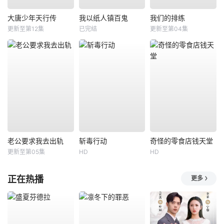
大唐少年天行传
我以纸人镇百鬼
我们的排练
更新至第12集
已完结
更新至第04集
老公要求我去出轨
斩毒行动
奇怪的零食店钱天堂
更新至第05集
HD
HD
正在热播
更多