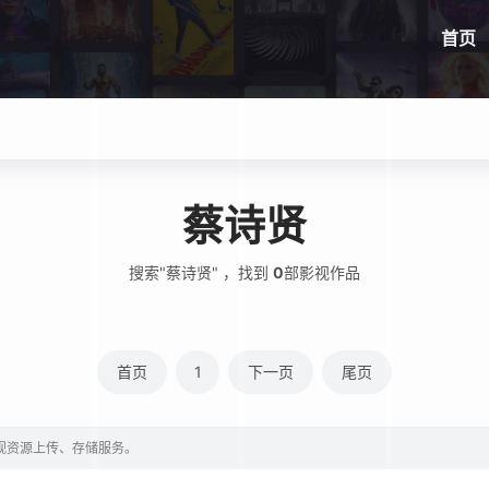
首页
蔡诗贤
搜索"蔡诗贤" ，找到
0
部影视作品
首页
1
下一页
尾页
影视资源上传、存储服务。