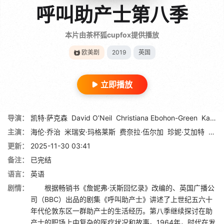
呼叫助产士第八季
本片由茶杯狐cupfox提供播放
欧美剧
2019
英国
立即播放
导演：
凯特·萨克森
David O’Neil
Christiana Ebohon-Green
Kate Cheeseman
主演：
海伦·乔治
米瑞安·玛格莱斯
费奈拉·伍尔加
珍妮·艾加特
劳拉
更新：
2025-11-30 03:41
备注：
已完结
语言：
英语
剧情：
根据畅销书《詹妮弗·沃斯回忆录》改编的、英国广播公
司（BBC）出品的剧集《呼叫助产士》讲述了上世纪五六十
年代伦敦东区一群助产士的生活经历。第八季继续探讨在助
产士的职场上中复杂的医疗状况和故事。1964年，时代在发