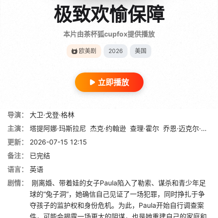
极致欢愉保障
本片由茶杯狐cupfox提供播放
欧美剧
2026
美国
立即播放
导演：
大卫·戈登·格林
主演：
塔提阿娜·玛斯拉尼
杰克·约翰逊
查理·霍尔
乔恩·迈克尔·希尔
更新：
2026-07-15 12:15
备注：
已完结
语言：
英语
剧情：
刚离婚、带着娃的女子Paula陷入了勒索、谋杀和青少年足
球的“兔子洞”，她确信自己见证了一场犯罪，同时挣扎于争
夺孩子的监护权和身份危机。为此，Paula开始自行调查案
件，可能会揭露一场更大的阴谋，也是她重建自己的家庭和