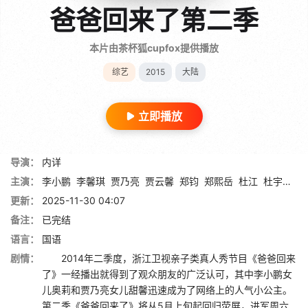
爸爸回来了第二季
本片由茶杯狐cupfox提供播放
综艺
2015
大陆
立即播放
导演：
内详
主演：
李小鹏
李馨琪
贾乃亮
贾云馨
郑钧
郑熙岳
杜江
杜宇麒
唐
更新：
2025-11-30 04:07
备注：
已完结
语言：
国语
剧情：
2014年二季度，浙江卫视亲子类真人秀节目《爸爸回来
了》一经播出就得到了观众朋友的广泛认可，其中李小鹏女
儿奥莉和贾乃亮女儿甜馨迅速成为了网络上的人气小公主。
第二季《爸爸回来了》将从5月上旬起回归荧屏，进军周六