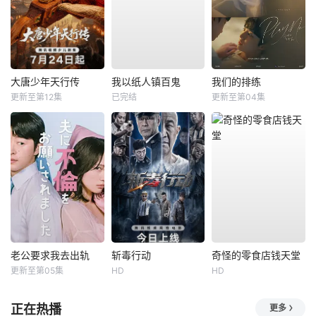
大唐少年天行传
我以纸人镇百鬼
我们的排练
更新至第12集
已完结
更新至第04集
老公要求我去出轨
斩毒行动
奇怪的零食店钱天堂
更新至第05集
HD
HD
正在热播
更多