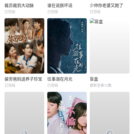
裁员裁到大动脉
谁在说朕坏话
少帅你老婆又跑了
已完结
已完结
已完结
装穷爸妈送养子珍宝
往事溺在月光
盲盒
已完结
已完结
更新至第12集