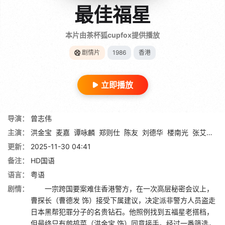
最佳福星
本片由茶杯狐cupfox提供播放
剧情片
1986
香港
立即播放
导演：
曾志伟
主演：
洪金宝
麦嘉
谭咏麟
郑则仕
陈友
刘德华
楼南光
张艾嘉
吴
更新：
2025-11-30 04:41
备注：
HD国语
语言：
粤语
剧情：
一宗跨国要案难住香港警方，在一次高层秘密会议上，
曹探长（曹德发 饰）接受下属建议，决定派非警方人员盗走
日本黑帮犯罪分子的名贵钻石。他照例找到五福星老搭档，
但最终只有鹧鸪菜（洪金宝 饰）同意接手。经过一番筛选，