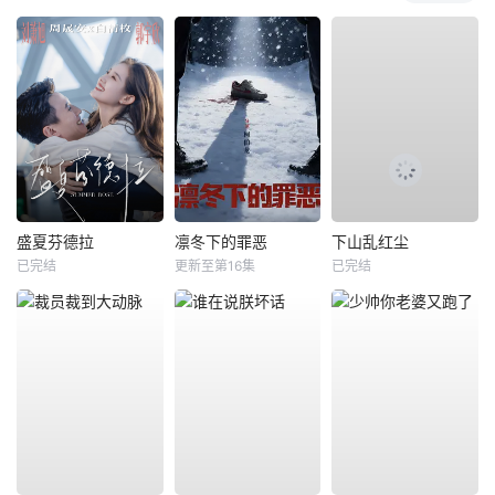
盛夏芬德拉
凛冬下的罪恶
下山乱红尘
已完结
更新至第16集
已完结