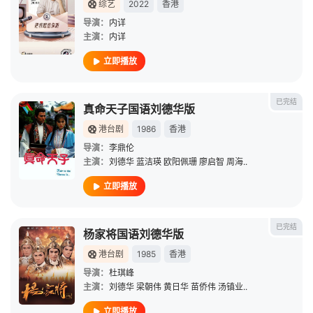
综艺
2022
香港
导演：
内详
主演：
内详
立即播放
已完结
真命天子国语刘德华版
港台剧
1986
香港
导演：
李鼎伦
主演：
刘德华
蓝洁瑛
欧阳佩珊
廖启智
周海..
立即播放
已完结
杨家将国语刘德华版
港台剧
1985
香港
导演：
杜琪峰
主演：
刘德华
梁朝伟
黄日华
苗侨伟
汤镇业..
立即播放