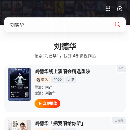
APP客户端下载
刘德华
搜索"刘德华" ，找到
4
部影视作品
HD
刘德华线上演唱会精选重映
综艺
2022
大陆
导演：
内详
主演：
刘德华
立即播放
已完结
刘德华「把我唱给你听」