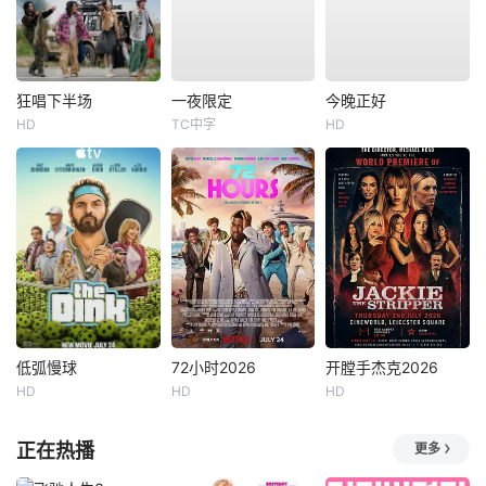
狂唱下半场
一夜限定
今晚正好
HD
TC中字
HD
低弧慢球
72小时2026
开膛手杰克2026
HD
HD
HD
正在热播
更多