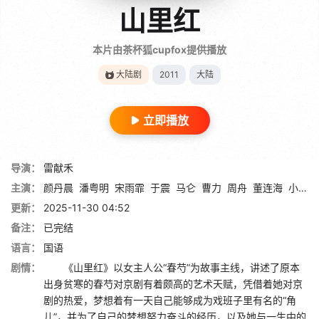
山里红
本片由茶杯狐cupfox提供播放
大陆剧
2011
大陆
立即播放
导演：
雷献禾
主演：
颜丹晨
潘粤明
宋雨霏
于震
马仑
曹力
周舟
董连海
小沈龙
更新：
2025-11-30 04:52
备注：
已完结
语言：
国语
剧情：
《山里红》以女主人公“春芍”为故事主线，讲述了原本
出身贫寒的春芍对京剧有着颇高的艺术天赋，凭借着她对京
剧的热爱，梦想着有一天自己能够成为戏班子里有名的“角
儿”，并为了自己的梦想努力奋斗的经历，以及她与一生中的