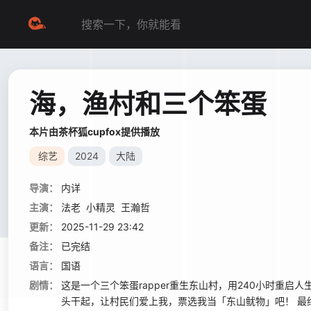
海，渔村和三个笨蛋
本片由茶杯狐cupfox提供播放
综艺
2024
大陆
导演：
内详
主演：
法老
小精灵
王瀚哲
更新：
2025-11-29 23:42
备注：
已完结
语言：
国语
剧情：
这是一个三个笨蛋rapper重生东山村，用240小时重启
头干起，让村民们爱上我，票选我当「东山鱿物」吧！ 最终