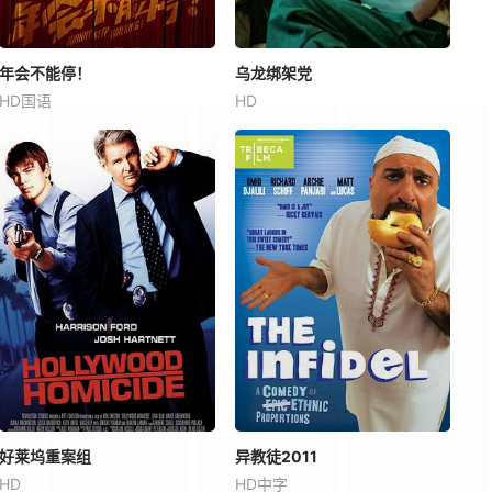
年会不能停！
乌龙绑架党
HD国语
HD
好莱坞重案组
异教徒2011
HD
HD中字