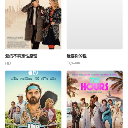
爱的不确定性原理
我要你的性
HD
TC中字