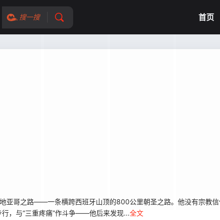
首页
搜一搜
走圣地亚哥之路——一条横跨西班牙山顶的800公里朝圣之路。他没有宗教
，与“三重疼痛”作斗争——他后来发现...
全文