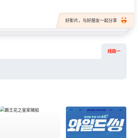
好影片，与好朋友一起分享
线路一