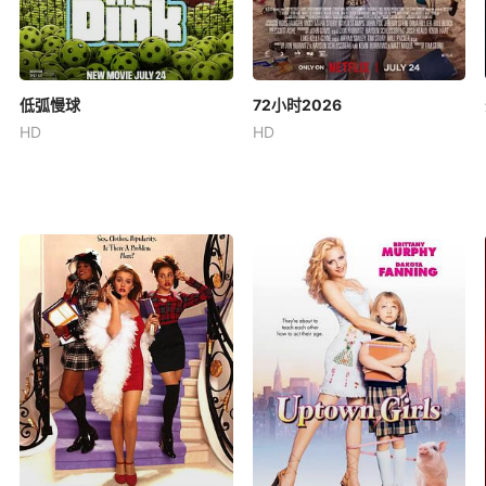
低弧慢球
72小时2026
HD
HD