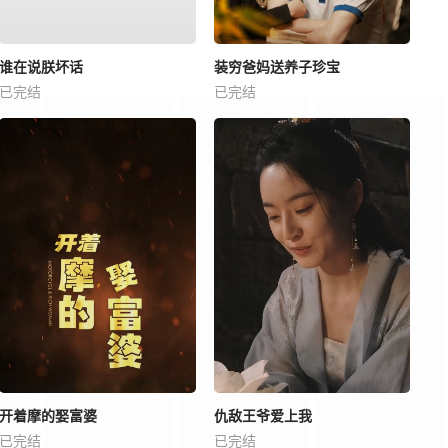
谁在说朕坏话
装穷爸妈送养子珍宝
已完结
已完结
开着摩的娶富婆
仇敌王爷爱上我
已完结
已完结