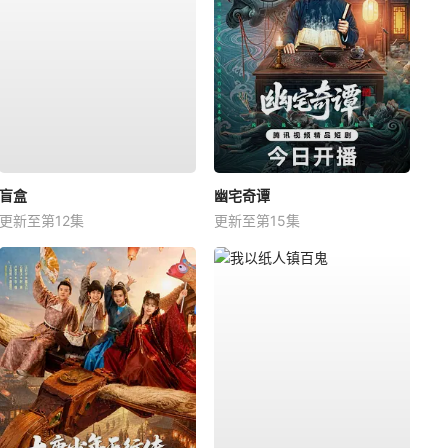
盲盒
幽宅奇谭
更新至第12集
更新至第15集