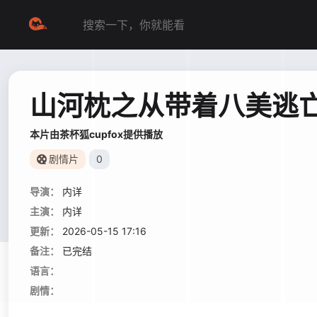
山河枕之从带着八美逃
本片由茶杯狐cupfox提供播放
剧情片
0
导演：
内详
主演：
内详
更新：
2026-05-15 17:16
备注：
已完结
语言：
剧情：