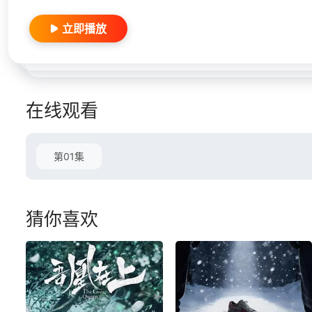
立即播放
在线观看
第01集
猜你喜欢