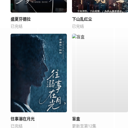
盛夏芬德拉
下山乱红尘
已完结
已完结
往事溺在月光
盲盒
已完结
更新至第12集