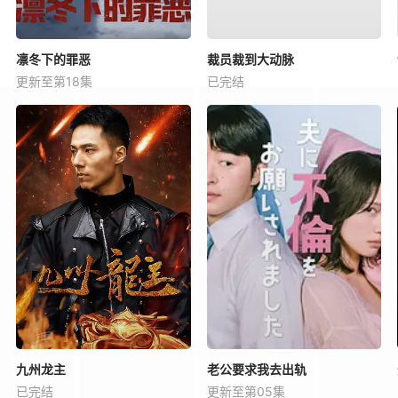
凛冬下的罪恶
裁员裁到大动脉
更新至第18集
已完结
九州龙主
老公要求我去出轨
已完结
更新至第05集