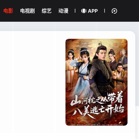
电影
电视剧
综艺
动漫
APP