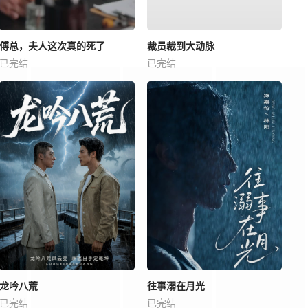
傅总，夫人这次真的死了
裁员裁到大动脉
已完结
已完结
龙吟八荒
往事溺在月光
已完结
已完结