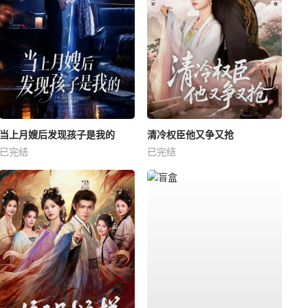
当上月嫂后发现孩子是我的
清冷权臣他又争又抢
已完结
已完结