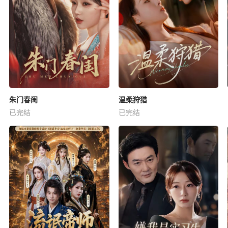
朱门春闺
温柔狩猎
已完结
已完结