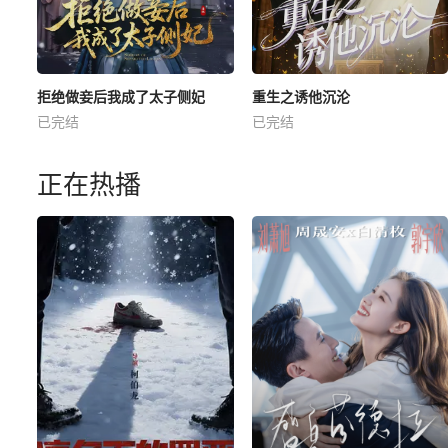
拒绝做妾后我成了太子侧妃
重生之诱他沉沦
已完结
已完结
正在热播