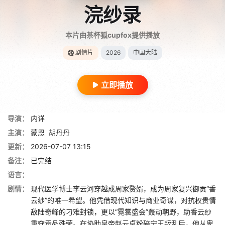
浣纱录
本片由茶杯狐cupfox提供播放
剧情片
2026
中国大陆
立即播放
导演：
内详
主演：
蒙恩
胡丹丹
更新：
2026-07-07 13:15
备注：
已完结
语言：
剧情：
现代医学博士李云河穿越成周家赘婿，成为周家复兴御贡“香
云纱”的唯一希望。他凭借现代知识与商业奇谋，对抗权贵情
敌陆奇峰的刁难封锁，更以“霓裳盛会”轰动朝野，助香云纱
重夺贡品殊荣。在协助皇帝赵云卓粉碎宁王叛乱后，他从卑