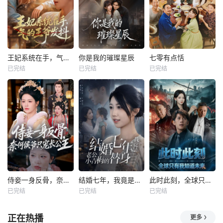
王妃系统在手，气的王爷发抖
你是我的璀璨星辰
七零有点恬
已完结
已完结
已完结
侍妾一身反骨，奈何侯爷只宠长公主
结婚七年，我竟是老公小青梅的替身
此时此刻，全球只有我知道未来
已完结
已完结
已完结
正在热播
更多