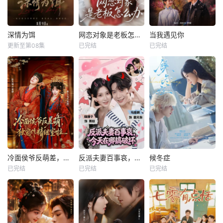
深情为饵
网恋对象是老板怎么办
当我遇见你
更新至第08集
已完结
已完结
冷面侯爷反萌差，独宠作精继室啦
反派夫妻百事哀，今天在哪搞破坏
候冬症
已完结
已完结
已完结