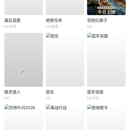
最后孤屋
绝密任务
双枪红娘子
HD中字
HD国语
HD
精灵猎人
怒杀
孤军突围
HD
HD
HD中字