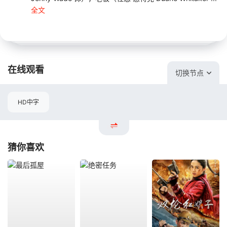
全文
在线观看
切换节点
HD中字
猜你喜欢