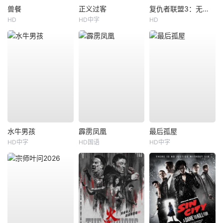
兽餐
正义过客
复仇者联盟3：无限战争
HD
HD中字
HD
水牛男孩
霹雳凤凰
最后孤屋
HD中字
HD国语
HD中字