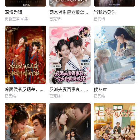
深情为饵
网恋对象是老板怎么办
当我遇见你
更新至第08集
已完结
已完结
冷面侯爷反萌差，独宠作精继室啦
反派夫妻百事哀，今天在哪搞破坏
候冬症
已完结
已完结
已完结