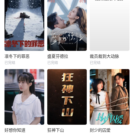
凛冬下的罪恶
盛夏芬德拉
裁员裁到大动脉
已完结
已完结
已完结
好想你知道
狂神下山
封少的囚爱