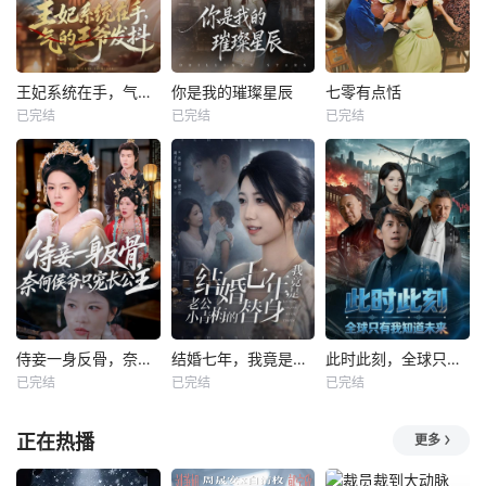
王妃系统在手，气的王爷发抖
你是我的璀璨星辰
七零有点恬
已完结
已完结
已完结
侍妾一身反骨，奈何侯爷只宠长公主
结婚七年，我竟是老公小青梅的替身
此时此刻，全球只有我知道未来
已完结
已完结
已完结
正在热播
更多