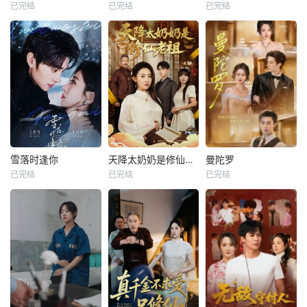
已完结
已完结
已完结
雪落时逢你
天降太奶奶是修仙老祖
曼陀罗
已完结
已完结
已完结