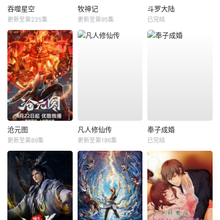
吞噬星空
牧神记
斗罗大陆
更新至第235集
更新至第95集
已完结
沧元图
凡人修仙传
奉子成婚
更新至第89集
更新至第186集
已完结