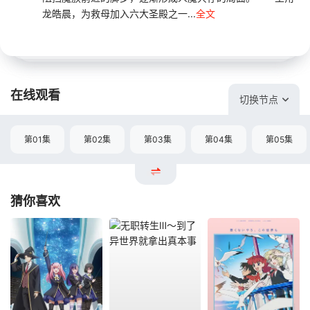
龙皓晨，为救母加入六大圣殿之一...
全文
在线观看
切换节点
第01集
第02集
第03集
第04集
第05集
猜你喜欢