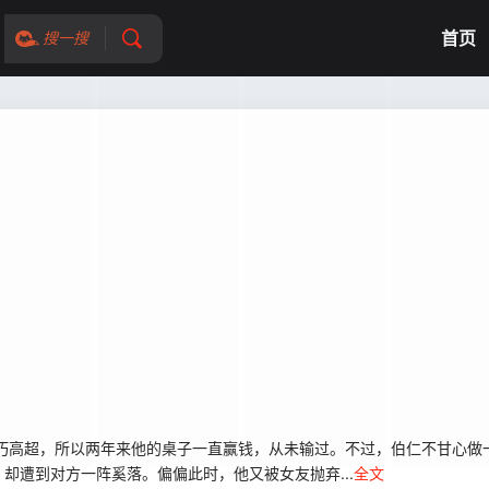
首页
搜一搜
高超，所以两年来他的桌子一直赢钱，从未输过。不过，伯仁不甘心做
却遭到对方一阵奚落。偏偏此时，他又被女友抛弃...
全文