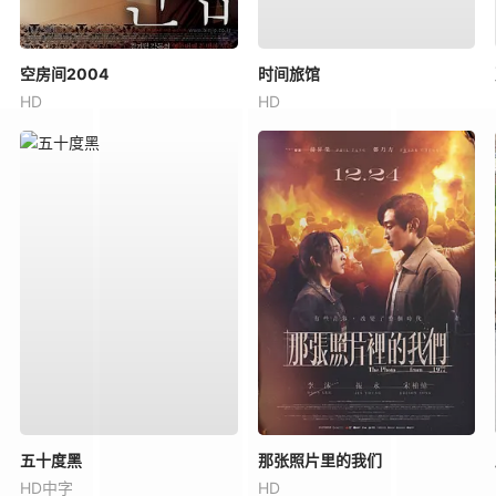
空房间2004
时间旅馆
HD
HD
五十度黑
那张照片里的我们
HD中字
HD