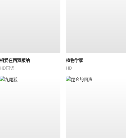
相爱在西双版纳
植物学家
HD国语
HD