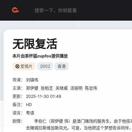
无限复活
本片由茶杯狐cupfox提供播放
爱情片
2002
香港
导演：
刘镇伟
主演：
郑伊健
张柏芝
关继威
活丽明
陈忠伟
更新：
2025-11-30 01:49
备注：
HD
语言：
粤语
剧情：
李伯仁（郑伊健 饰）是澳门赌场的服务生，由于他技巧
去赌城拉斯维加斯风光。可是，当他把这个梦想告诉同伴，