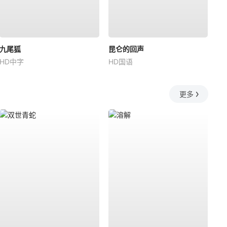
九尾狐
昆仑的回声
HD中字
HD国语
更多