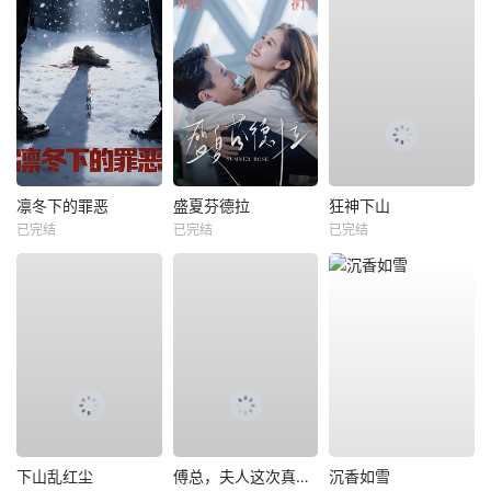
凛冬下的罪恶
盛夏芬德拉
狂神下山
已完结
已完结
已完结
下山乱红尘
傅总，夫人这次真的死了
沉香如雪