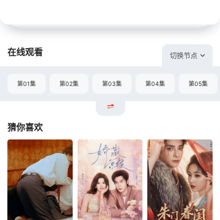
在线观看
切换节点
第01集
第02集
第03集
第04集
第05集
猜你喜欢