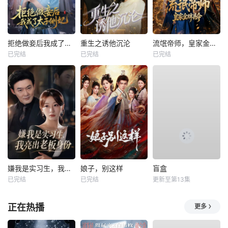
拒绝做妾后我成了太子侧妃
重生之诱他沉沦
流氓帝师，皇家金牌县令
已完结
已完结
已完结
嫌我是实习生，我亮出老板身份
娘子，别这样
盲盒
已完结
已完结
更新至第13集
正在热播
更多