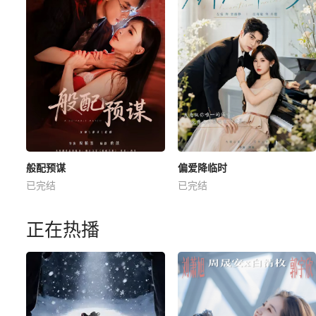
般配预谋
偏爱降临时
已完结
已完结
正在热播