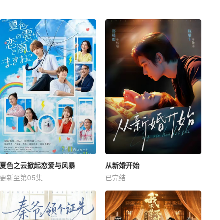
夏色之云掀起恋爱与风暴
从新婚开始
更新至第05集
已完结