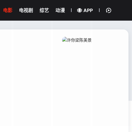
电影
电视剧
综艺
动漫
APP