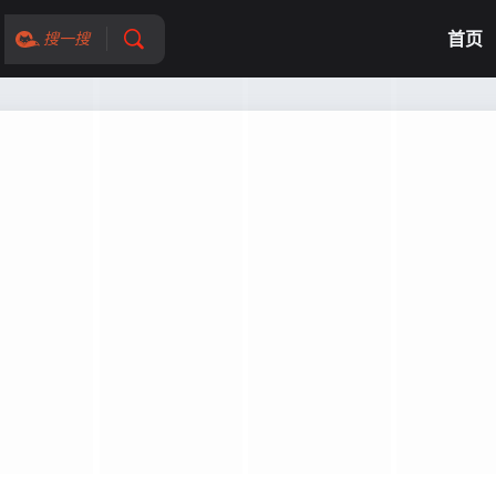
首页
搜一搜