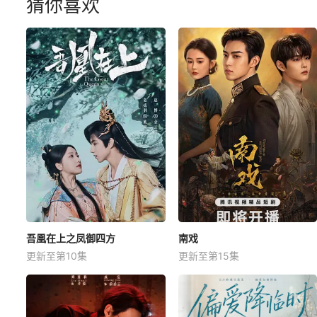
猜你喜欢
吾凰在上之凤御四方
南戏
更新至第10集
更新至第15集