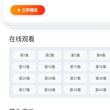
立即播放
在线观看
第1集
第2集
第3集
第4集
第13集
第14集
第15集
第16集
第25集
第26集
第27集
第28集
第37集
第38集
第39集
第40集