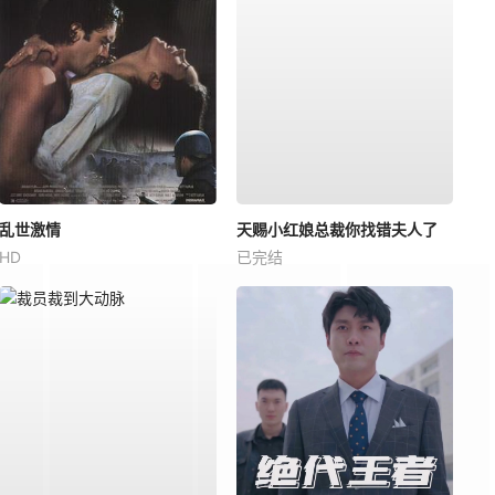
乱世激情
天赐小红娘总裁你找错夫人了
HD
已完结