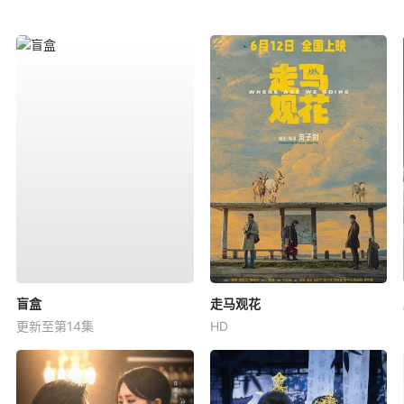
盲盒
走马观花
更新至第14集
HD