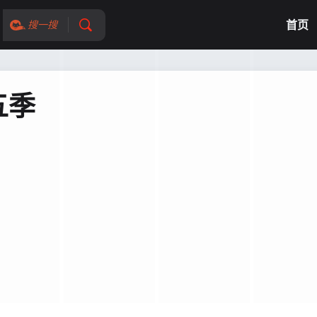
首页
搜一搜
五季