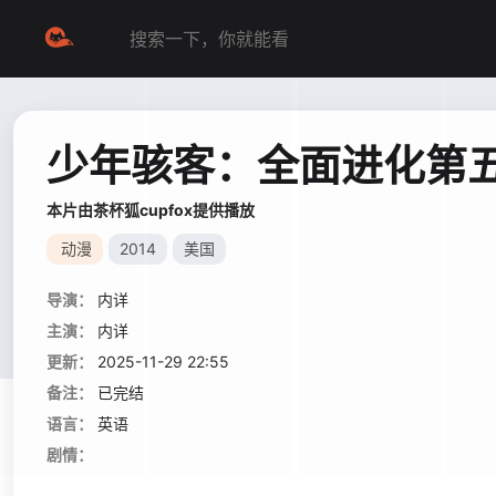
少年骇客：全面进化第
本片由茶杯狐cupfox提供播放
动漫
2014
美国
导演：
内详
主演：
内详
更新：
2025-11-29 22:55
备注：
已完结
语言：
英语
剧情：