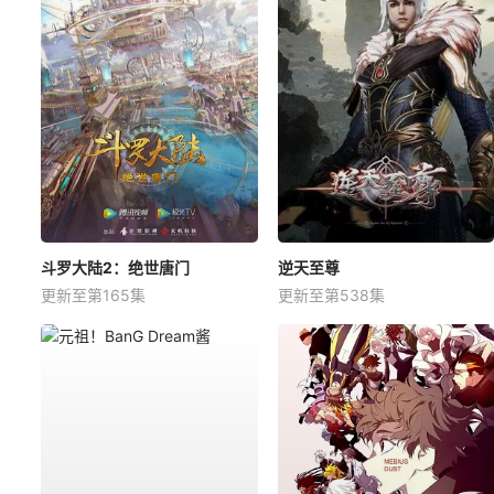
斗罗大陆2：绝世唐门
逆天至尊
更新至第165集
更新至第538集