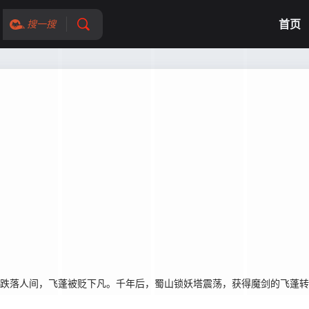
首页
搜一搜
”跌落人间，飞蓬被贬下凡。千年后，蜀山锁妖塔震荡，获得魔剑的飞蓬
。