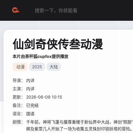
仙剑奇侠传叁动漫
本片由茶杯狐cupfox提供播放
动漫
2025
大陆
导演：
内详
主演：
内详
更新：
2026-06-09 10:15
备注：
已完结
语言：
国语
剧情：
千年前，神将飞蓬与魔尊重楼于新仙界中大战，神剑“照胆
卿及紫萱几人开始了一场为收集五灵珠封印锁妖塔的冒险