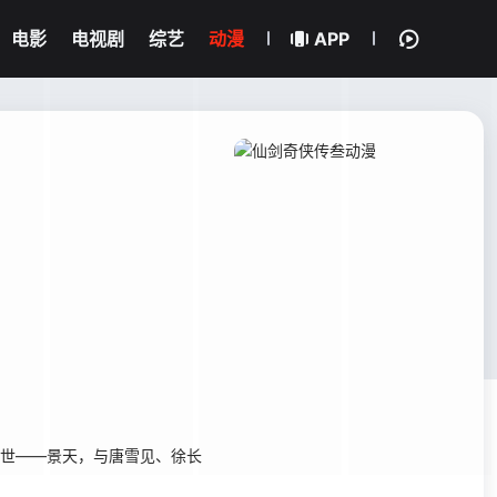
电影
电视剧
综艺
动漫
APP
转世——景天，与唐雪见、徐长