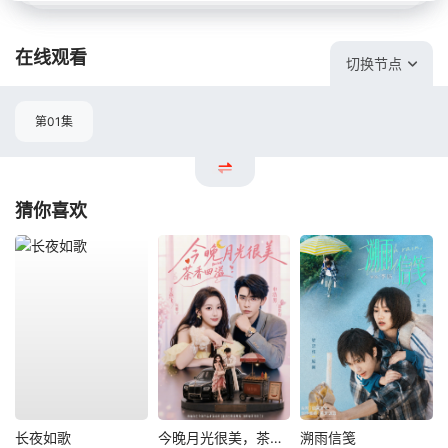
在线观看
切换节点
第01集
猜你喜欢
长夜如歌
今晚月光很美，茶香四溢
溯雨信笺