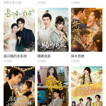
更新至第20集
已完结
已完结
是闪婚的关系呀
赐卿良辰
择木而栖
已完结
已完结
已完结