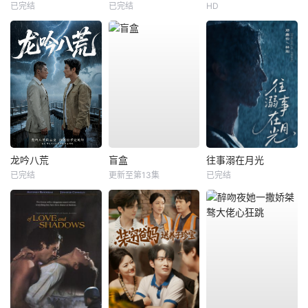
已完结
已完结
HD
龙吟八荒
盲盒
往事溺在月光
已完结
更新至第13集
已完结