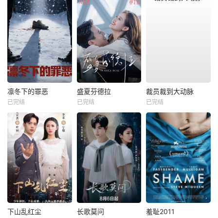
凛冬下的罪恶
盛夏芬德拉
裁员裁到大动脉
已完结
已完结
已完结
下山乱红尘
长歌莫问
羞耻2011