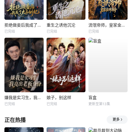
拒绝做妾后我成了太子侧妃
重生之诱他沉沦
流氓帝师，皇家金牌县令
已完结
已完结
已完结
嫌我是实习生，我亮出老板身份
娘子，别这样
盲盒
已完结
已完结
更新至第13集
正在热播
更多