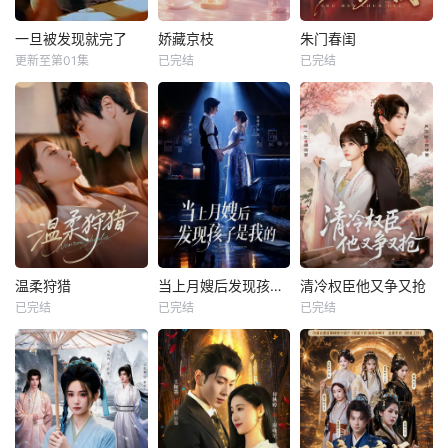
一旦被发现就完了
娇藏京枝
朱门春闺
更新至第01集
已完结
已完结
温柔狩猎
当上月嫂后发现孩子是我的
清冷权臣他又争又抢
已完结
已完结
已完结