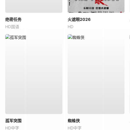
绝密任务
火遮眼2026
HD国语
HD
孤军突围
蜘蛛侠
HD中字
HD中字