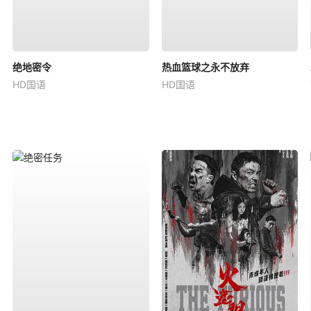
绝地密令
热血篮球之永不放弃
HD国语
HD国语