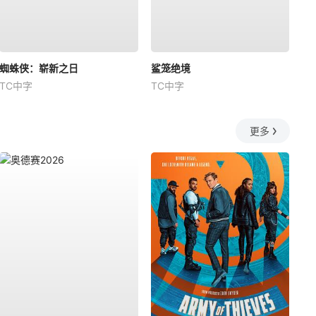
蜘蛛侠：崭新之日
鲨笼绝境
TC中字
TC中字
更多