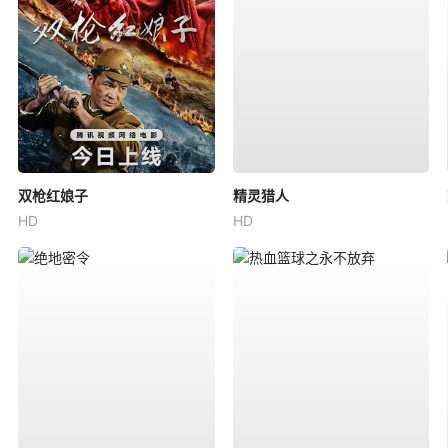
双枪红娘子
精灵猎人
HD
HD