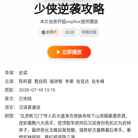
少侠逆袭攻略
本片由茶杯狐cupfox提供播放
剧情片
2026
中国大陆
立即播放
导演：
史梁
主演：
陈昕葳
费启鸣
喻钟黎
李果
张竞达
岳冬峰
更新：
2026-07-16 13:15
备注：
已完结
语言：
汉语普通话
剧情：
“五虎断刀门”传人彭大盛身负绝脉命局下山退婚屡遭奇遇，
连斩魔教六大高手，登顶联军统帅后又因身份危机沦为武林
弃子，最终炼化玉魄自我觉醒，强势斩灭魔教幕后黑手，重
塑武林规则，携红颜退隐江湖……