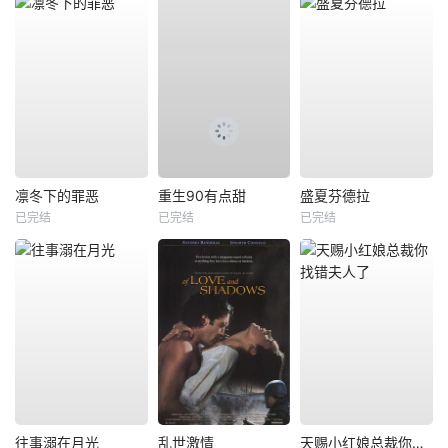
凛冬下的罪恶
重生90有点甜
盛夏芬德拉
已完结
已完结
已完结
往事溺在月光
乱世激情
天赐小红娘总裁你找错夫人了