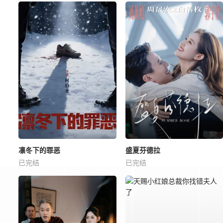
凛冬下的罪恶
盛夏芬德拉
已完结
已完结