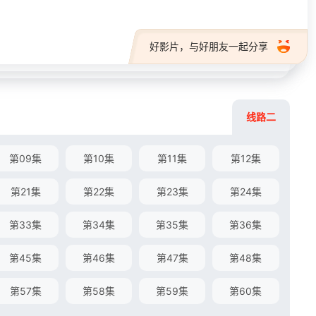
好影片，与好朋友一起分享
线路二
第09集
第10集
第11集
第12集
第21集
第22集
第23集
第24集
第33集
第34集
第35集
第36集
第45集
第46集
第47集
第48集
第57集
第58集
第59集
第60集