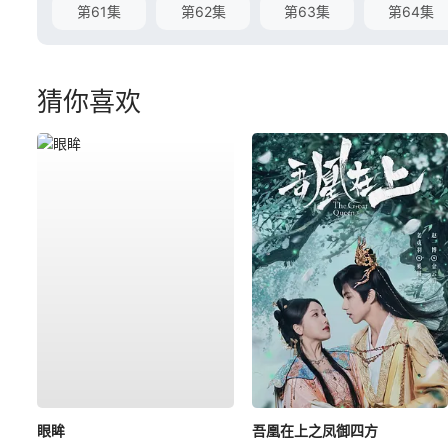
第61集
第62集
第63集
第64集
猜你喜欢
眼眸
吾凰在上之凤御四方