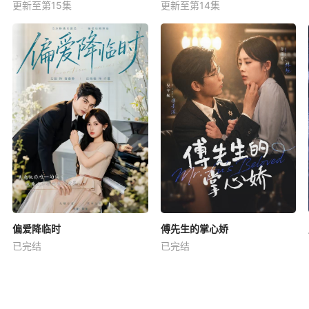
更新至第15集
更新至第14集
偏爱降临时
傅先生的掌心娇
已完结
已完结