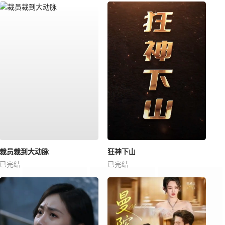
裁员裁到大动脉
狂神下山
已完结
已完结