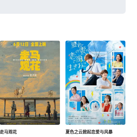
走马观花
夏色之云掀起恋爱与风暴