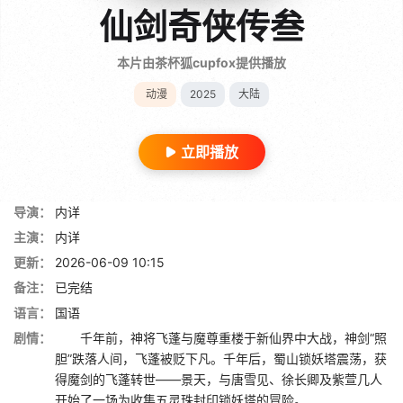
仙剑奇侠传叁
本片由茶杯狐cupfox提供播放
动漫
2025
大陆
立即播放
导演：
内详
主演：
内详
更新：
2026-06-09 10:15
备注：
已完结
语言：
国语
剧情：
千年前，神将飞蓬与魔尊重楼于新仙界中大战，神剑“照
胆”跌落人间，飞蓬被贬下凡。千年后，蜀山锁妖塔震荡，获
得魔剑的飞蓬转世——景天，与唐雪见、徐长卿及紫萱几人
开始了一场为收集五灵珠封印锁妖塔的冒险。