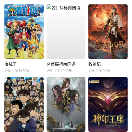
海贼王
名侦探柯南国语
牧神记
更新至第1172集
更新至第1269集
更新至第94集