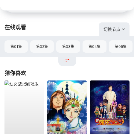
在线观看
切换节点
第01集
第02集
第03集
第04集
第05集
猜你喜欢