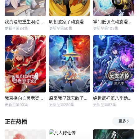
我真没想重生啊动态漫
明朝败家子动态漫
掌门低调点动态漫第三季动态漫
更新至第84集
更新至第50集
更新至第105集
我直播向亡灵老婆求婚动态漫
原来我早就无敌了动态漫
绝世武神第八季动态漫
更新至第93集
更新至第289集
更新至第87集
正在热播
更多